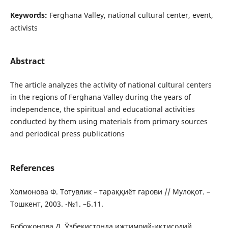
Keywords:
Ferghana Valley, national cultural center, event,
activists
Abstract
The article analyzes the activity of national cultural centers
in the regions of Ferghana Valley during the years of
independence, the spiritual and educational activities
conducted by them using materials from primary sources
and periodical press publications
References
Холмонова Ф. Тотувлик – тараққиёт гарови // Мулоқот. –
Tошкент, 2003. -№1. –Б.11.
Бобожонова Д. Ўзбекистонда ижтимоий-иқтисодий