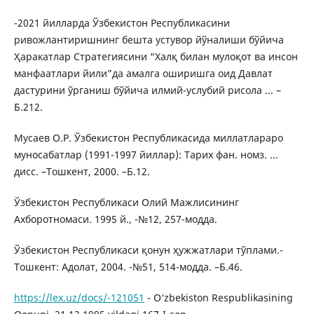
-2021 йилларда Ўзбекистон Республикасини
ривожлантиришнинг бешта устувор йўналиши бўйича
Ҳаракатлар Стратегиясини “Халқ билан мулоқот ва инсон
манфаатлари йили”да амалга оширишга оид Давлат
дастурини ўрганиш бўйича илмий-услубий рисола ... –
Б.212.
Мусаев О.Р. Ўзбекистон Республикасида миллатлараро
муносабатлар (1991-1997 йиллар): Тарих фан. номз. ...
дисс. –Тошкент, 2000. –Б.12.
Ўзбекистон Республикаси Олий Мажлисининг
Ахборотномаси. 1995 й., -№12, 257-модда.
Ўзбекистон Республикаси қонун ҳужжатлари тўплами.-
Тошкент: Адолат, 2004. -№51, 514-модда. –Б.46.
https://lex.uz/docs/-121051
- O‘zbekiston Respublikasining