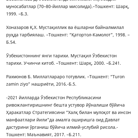
муносабатлар (70–80-йиллар мисолида).–Toшкент: Шарқ,
1999. –Б.3.
Хоназаров Қ.Х. Мустақиллик ва ёшларни байналмилал
руҳда тарбиялаш. –Тошкент: “Қатортол-Камолот”, 1998. –
Б.54.
Ўзбекистоннинг янги тарихи. Мустақил Ўзбекистон
тарихи. Учинчи китоб. –Tошкент: Шарқ, 2000. –Б.241.
Рахмонов Б. Миллатлараро тотувлик. –Тошкент: “Turon
zamin ziyo” нашриёти, 2016.-Б.5.
-2021 йилларда Ўзбекистон Республикасини
ривожлантиришнинг бешта устувор йўналиши бўйича
Ҳаракатлар Стратегиясини “Халқ билан мулоқот ва инсон
манфаатлари йили”да амалга оширишга оид Давлат
дастурини ўрганиш бўйича илмий-услубий рисола.-
Toшкент: Maънавият, 2017. –Б.211.