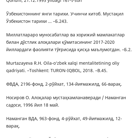
Qonuni, 21.12.1995 yildagi 167-I-son
Ўзбекистоннинг янги тарихи. Учинчи китоб. Мустақил
Ўзбекистон тарихи ... –Б.243.
Миллатлараро муносабатлар ва хорижий мамлакатлар
билан дўстлик алоқалари қўмитасининг 2017-2020
йиллардаги фаолияти тўғрисида қисқа маълумотдан. –Б.2.
Murtazayeva R.H. Oila-o‘zbek xalqi mentalitetining oliy
qadriyati. –Toshkent: TURON-IQBOL, 2018. –B.45.
ФВДА, 2196-фонд, 2-рўйхат, 134-йиғмажилд, 66-варақ.
Носиров О. Алоқалар мустаҳкамланаверади / Наманган
садоси, 1996 йил 18 май.
Наманган ВДА, 963-фонд, 4-рўйхат, 49-йиғмажилд, 12-
варақ.