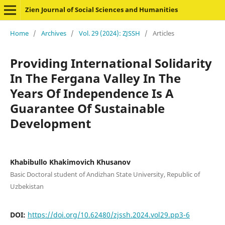
Zien Journal of Social Sciences and Humanities
Home
/
Archives
/
Vol. 29 (2024): ZJSSH
/
Articles
Providing International Solidarity
In The Fergana Valley In The
Years Of Independence Is A
Guarantee Of Sustainable
Development
Khabibullo Khakimovich Khusanov
Basic Doctoral student of Andizhan State University, Republic of
Uzbekistan
DOI:
https://doi.org/10.62480/zjssh.2024.vol29.pp3-6