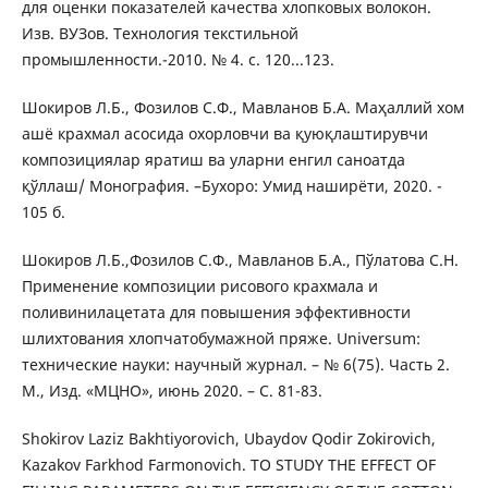
для оценки показателей качества хлопковых волокон.
Изв. ВУЗов. Технология текстильной
промышленности.-2010. № 4. с. 120...123.
Шокиров Л.Б., Фозилов С.Ф., Мавланов Б.А. Маҳаллий хом
ашё крахмал асосида охорловчи ва қуюқлаштирувчи
композициялар яратиш ва уларни енгил саноатда
қўллаш/ Монография. –Бухоро: Умид наширёти, 2020. -
105 б.
Шокиров Л.Б.,Фозилов С.Ф., Мавланов Б.А., Пўлатова С.Н.
Применение композиции рисового крахмала и
поливинилацетата для повышения эффективности
шлихтования хлопчатобумажной пряже. Universum:
технические науки: научный журнал. – № 6(75). Часть 2.
М., Изд. «МЦНО», июнь 2020. – С. 81-83.
Shokirov Laziz Bakhtiyorovich, Ubaydov Qodir Zokirovich,
Kazakov Farkhod Farmonovich. TO STUDY THE EFFECT OF