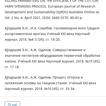
FILLING PARAMETERS ON THE EFFICIENCY OF THE COTTON
YARN SPINNING PROCESS. European Journal of Research
Development and Sustainability (EJRDS) Available Online at:
Vol. 2 No. 4, April 2021, ISSN: 2660-5570. 40-43 р.
Қўлдошев Э.И., И.А. Соҳибов. Газламаларни янги турдаги
ассортиментини яратиш Учёный ХХI века Научный
журнал. 2018. №4-3 (39), ст. 18-20.
Қўлдошев Э.И., А.Ж. Одилов. Совершствование и
значение петлителя оборудования первичной обработки
кокона. Учёный ХХI века Научный журнал. 2018. №10 (45),
ст. 17-18.
Қўлдошев Э.И., А.Ж. Одилов. Процесс отпуска и
натяжения основы на ткацком станке. Учёный ХХI века
Научный журнал. 2018. №10 (45), ст. 33-34.
pdf